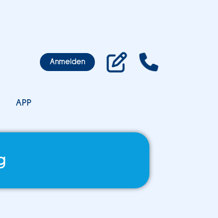
Anmelden
APP
g