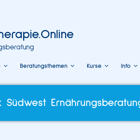
herapie.Online
ngsberatung
e
Beratungsthemen
Kurse
Info
kk Südwest Ernährungsberatun