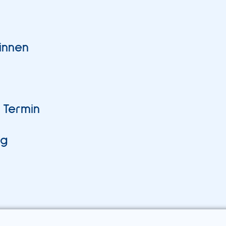
rinnen
 Termin
ng