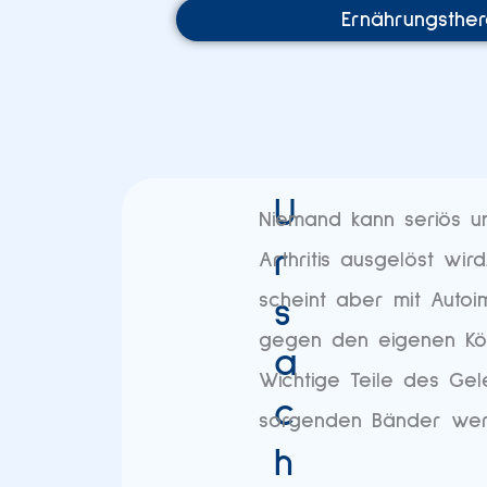
Ernährungsther
U
Niemand kann seriös 
r
Arthritis ausgelöst wir
scheint aber mit Auto
s
gegen den eigenen Kör
a
Wichtige Teile des Gel
c
sorgenden Bänder werd
h