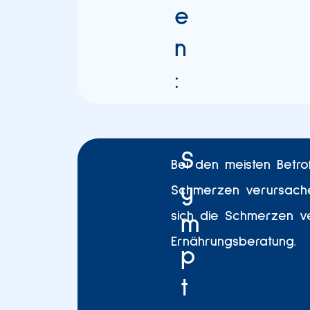
e
n
:
S
Bei den meisten Betro
y
Schmerzen verursachen
sich die Schmerzen v
m
Ernährungsberatung.
p
t