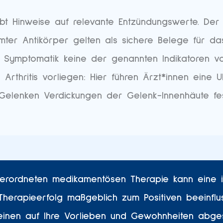
gibt Hinweise auf relevante Entzündungswerte. D
mter Antikörper gelten als sichere Belege für das
r Symptomatik keine der genannten Indikatoren vo
rthritis vorliegen: Hier führen Ärzt*innen eine 
Gelenken Verdickungen der Gelenk-Innenhäute fest
verordneten medikamentösen Therapie kann eine in
herapieerfolg maßgeblich zum Positiven beeinfl
inen auf Ihre Vorlieben und Gewohnheiten abges