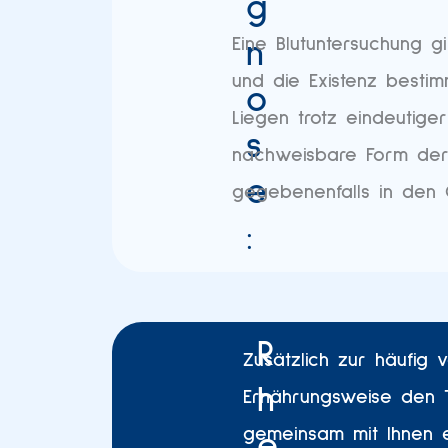
g
Eine Blutuntersuchung 
n
und die Existenz bestim
o
Liegen trotz eindeutige
s
nachweisbare Form der A
e
gegebenenfalls in den 
:
R
Zusätzlich zur häufig 
h
Ernährungsweise den T
gemeinsam mit Ihnen e
e